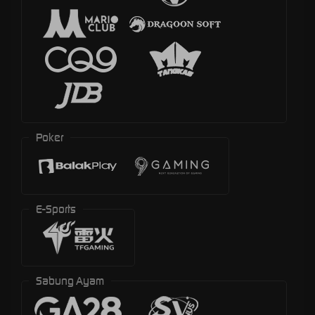
Poker
E-Sports
Sabung Ayam