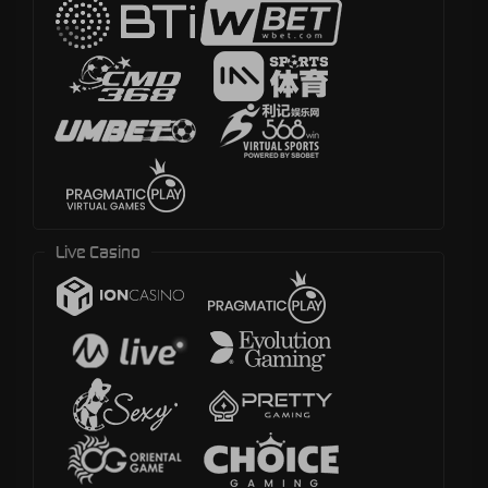
Live Casino