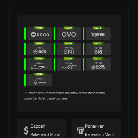
* Selama bank maintenance dan bank offline deposit dan
penarikan tidak dapat diproses
Deposit
Penarikan
Rata-rata 3 Menit
Rata-rata 5 Menit