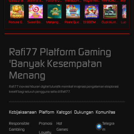
Gates of Olympus Roulette
Storm of Seth 2
Fortune Gems
Wild Bounty Showdown
Way of Ninja
MAHJONG 5 DRAGONS
Mahj
Fortune Gems 500
Sweet Bonanza 2500
Mahjong Ways 2
Pirate Quest 1000
DJ BOOM BOOM
Duck Hunters
Lucky Ne
Rafi77 Platform Gaming
'Banyak Kesempatan
Menang
Rafi77 inovasi hiburan digital futuristik memikat imajinasi pengalaman eksplorasi
kreatif bagi seluruh pengguna setia di Rafi77.
Kebijaksanaan
Platform
Kategori
Dukungan
Komunitas
Responsible
Promosi
Hot
Telegra
Gambling
Games
m
Loyalty