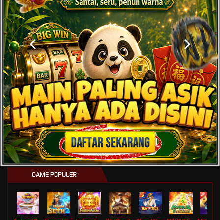
GAME POPULER