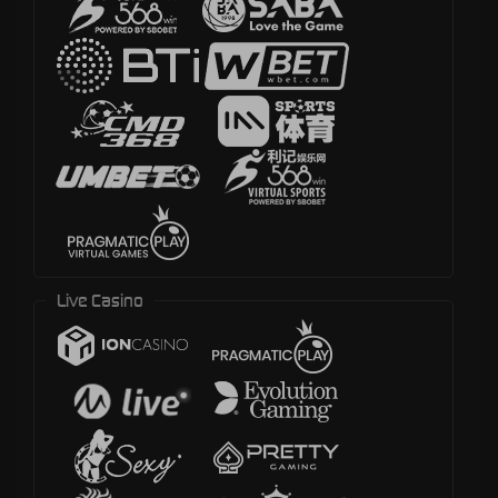
Live Casino