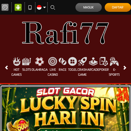
MASUK
DAFTAR
HOT
SLOTS
OLAHRAGA
LIVE
RACE
TOGEL
CRASH
ARCADE
POKER
E-
SABUN
GAMES
CASINO
GAME
SPORTS
AYAM