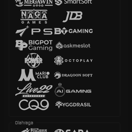
Olahraga