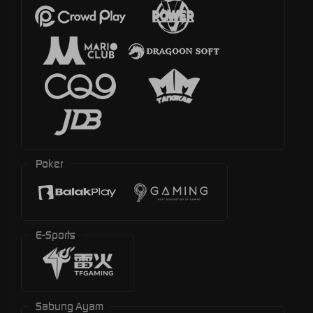
Poker
E-Sports
Sabung Ayam