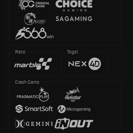
Race
Togel
Crash Game