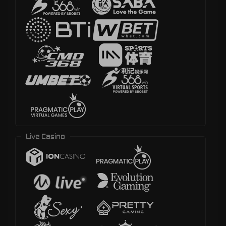
Live Casino