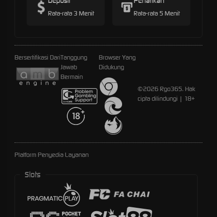
Deposit
Penarikan
Rata-rata 3 Menit
Rata-rata 5 Menit
Bersertifikasi Dari
Tanggung
Browser Yang
Jawab
Didukung
Bermain
©2026 Rgo365. Hak
cipta dilindungi | 18+
Platform Penyedia Layanan
Slots