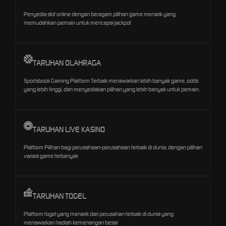
Penyedia slot online dengan beragam pilihan game menarik yang
memudahkan pemain untuk mencapai jackpot
TARUHAN OLAHRAGA
Sportsbook Gaming Platform Terbaik menawarkan lebih banyak game, odds
yang lebih tinggi, dan menyediakan pilihan yang lebih banyak untuk pemain.
TARUHAN LIVE KASINO
Platform Pilihan bagi perusahaan-perusahaan terbaik di dunia, dengan pilihan
variasi game terbanyak
TARUHAN TOGEL
Platform togel yang menarik dari perusahan terbaik di dunia yang
menawarkan hadiah kemenangan besar